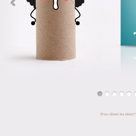
D'on vénen les idees?