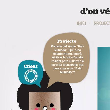
Portada pel single "País
Nublado". Qui, sino
Helado Negro, podría
utilitzar la foto d'un dia
radiant para il·lustrar la
portada d'un single que
porta per nom "País
Nublado"?